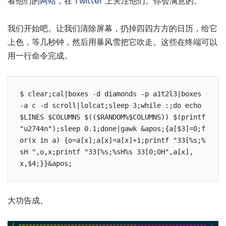
看他们的
网站
，在
Twitter
上关注他们。你会满意的。
我们开始吧。让我们清除屏幕，扔掉四四方方的日历，给它
上色，等几秒钟，然后用暴风雪把它吹走。这些在终端可以
用一行命令完成。
$ clear;cal|boxes -d diamonds -p a1t2l3|boxes 
-a c -d scroll|lolcat;sleep 3;while :;do echo 
$LINES $COLUMNS $(($RANDOM%$COLUMNS)) $(printf 
"u2744n");sleep 0.1;done|gawk &apos;{a[$3]=0;f
or(x in a) {o=a[x];a[x]=a[x]+1;printf "33[%s;%
sH ",o,x;printf "33[%s;%sH%s 33[0;0H",a[x],
x,$4;}}&apos;
大功告成。