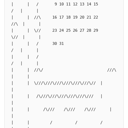
|      |   /       9 10 11 12 13 14 15        
/   |      |

|      |  //\     16 17 18 19 20 21 22       
//\  |      |

|      |  \//     23 24 25 26 27 28 29       
\//  |      |

|      |   /      30 31                       
/   |      |

|      |   /                                  
/   |      |

|      |  //\/                            ///\  
|      |

|      |  \///\///\///\///\///\///\//  |      
|

|      |   /\///\///\///\///\///\///   |      
|

|      |      /\///    /\///    /\///      |      
|

|      |         /          /          /         