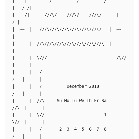
|    |         /          /          /         
|   / /|

|    /|      ///\/    ///\/    ///\/      |   
/ |

|  ~~  |   ///\///\///\///\///\///\/   |  ~~  
|

|      |  //\///\///\///\///\///\///\  |      
|

|      |  \///                            /\//  
|      |

|      |   /                                  
/   |      |

|      |   /          December 2018           
/   |      |

|      |  //\     Su Mo Tu We Th Fr Sa       
//\  |      |

|      |  \//                        1       
\//  |      |

|      |   /       2  3  4  5  6  7  8        
/   |      |
