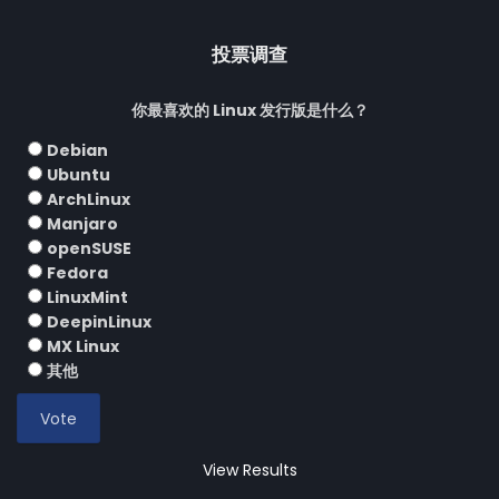
投票调查
你最喜欢的 Linux 发行版是什么？
Debian
Ubuntu
ArchLinux
Manjaro
openSUSE
Fedora
LinuxMint
DeepinLinux
MX Linux
其他
View Results