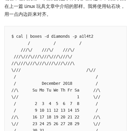
在上一篇 Linux 玩具文章中介绍的那样。我将使用钻石块，
用一点内边距来对齐。
$ cal | boxes -d diamonds -p a1l4t2 

       /          /          /

    ///\/    ///\/    ///\/

 ///\///\///\///\///\///\/

//\///\///\///\///\///\///\

\///                            /\//

 /                                  /

 /           December 2018          /

//\      Su Mo Tu We Th Fr Sa      //\

\//                         1      \//

 /        2  3  4  5  6  7  8       /

 /        9 10 11 12 13 14 15       /

//\      16 17 18 19 20 21 22      //\

\//      23 24 25 26 27 28 29      \//

 /       30 31                      /
