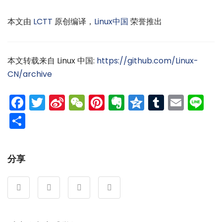
本文由
LCTT
原创编译，
Linux中国
荣誉推出
本文转载来自 Linux 中国:
https://github.com/Linux-
CN/archive
Facebook
Twitter
Sina
WeChat
Pinterest
Evernote
Qzone
Tumblr
Emai
Li
Weibo
分
享
分享