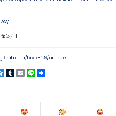
：
wxy
荣誉推出
/github.com/Linux-CN/archive
小白观察：Let&apos;s Encrpt 正
更开放的分布式事务 | Fe
at
erest
vernote
Qzone
Tumblr
Email
Line
分
过渡到 ISRG Root
升级，更名为 Seata
享