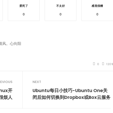
爱死了
不太好
感觉很糟
0
0
0
清风。心向阳
0
120
REVIOUS
NEXT
inux开
Ubuntu每日小技巧-Ubuntu One关
s很烦人
闭后如何切换到Dropbox或Box云服务