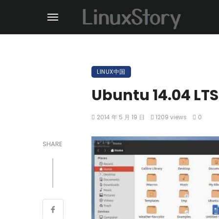
LINUX中国
Ubuntu 14.04
2014 年 5 月 19 日
1209 views
0
SHARE