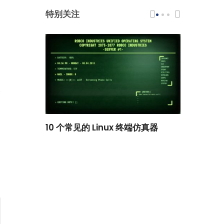
特别关注
scar 品牌
10 个常见的 Linux 终端仿真器
小白观察：Le
过渡到 ISRG