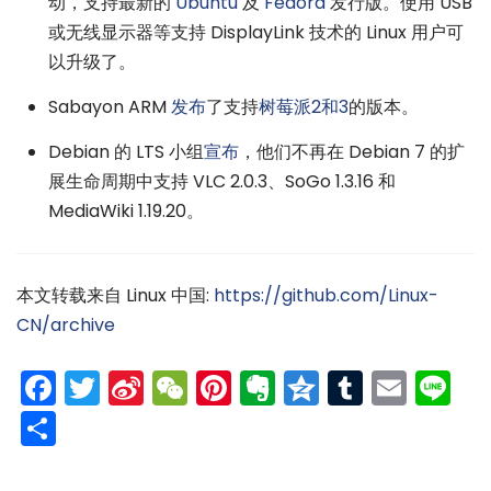
动，支持最新的
Ubuntu
及
Fedora
发行版。使用 USB
或无线显示器等支持 DisplayLink 技术的 Linux 用户可
以升级了。
Sabayon ARM
发布
了支持
树莓派2和3
的版本。
Debian 的 LTS 小组
宣布
，他们不再在 Debian 7 的扩
展生命周期中支持 VLC 2.0.3、SoGo 1.3.16 和
MediaWiki 1.19.20。
本文转载来自 Linux 中国:
https://github.com/Linux-
CN/archive
Facebook
Twitter
Sina
WeChat
Pinterest
Evernote
Qzone
Tumblr
Emai
Li
Weibo
分
享