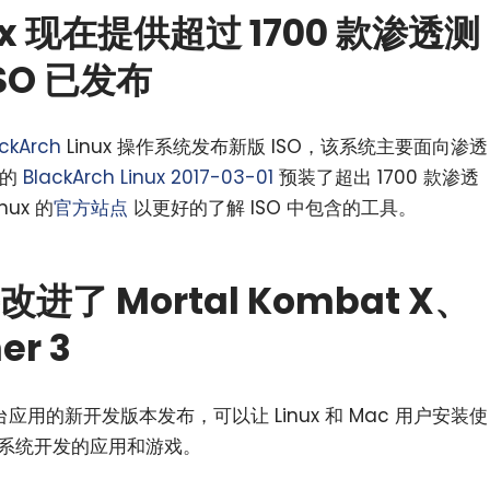
ux 现在提供超过 1700 款渗透测
SO 已发布
ckArch
Linux 操作系统发布新版 ISO，该系统主要面向渗透
布的
BlackArch Linux 2017-03-01
预装了超出 1700 款渗透
nux 的
官方站点
以更好的了解 ISO 中包含的工具。
小白观察：Let&apos;s Encrpt 正
更开放的分布式事务 | Fe
并改进了 Mortal Kombat X、
过渡到 ISRG Root
升级，更名为 Seata
er 3
应用的新开发版本发布，可以让 Linux 和 Mac 用户安装使
s 操作系统开发的应用和游戏。