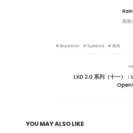
Rain
雨落
BlackArch
Systemd
新闻
P
LXD 2.0 系列（十一）：L
Open
YOU MAY ALSO LIKE