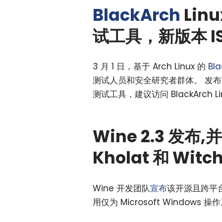
BlackArch
Lin
试工具，新版本 I
3 月 1 日，基于 Arch Linux 的
Bla
测试人员和安全研究者群体。 发
测试工具，建议访问 BlackArch Li
Wine 2.3 发布,
Kholat 和 Witch
Wine 开发团队
宣布
该开源且跨平台
用仅为 Microsoft Window