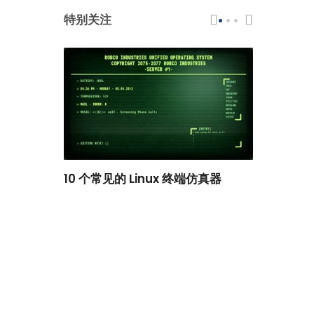
特别关注
scar 品牌
10 个常见的 Linux 终端仿真器
小白观察：Le
过渡到 ISRG