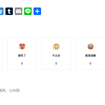
at
erest
vernote
Qzone
Tumblr
Email
Line
分
享
爱死了
不太好
感觉很糟
0
0
0
清风。心向阳