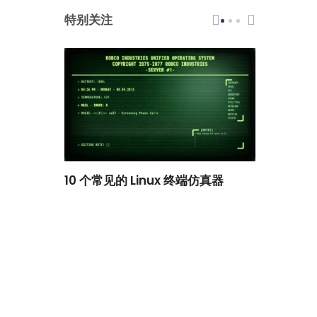
特别关注
scar 品牌
10 个常见的 Linux 终端仿真器
小白观察：Le
过渡到 ISRG