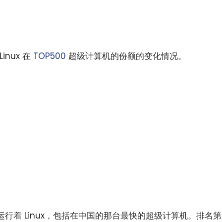
nux 在
TOP500
超级计算机的份额的变化情况。
小白观察：Let&apos;s Encrpt 正
更开放的分布式事务 | Fe
过渡到 ISRG Root
升级，更名为 Seata
运行着 Linux，包括在中国的那台最快的超级计算机。排名第