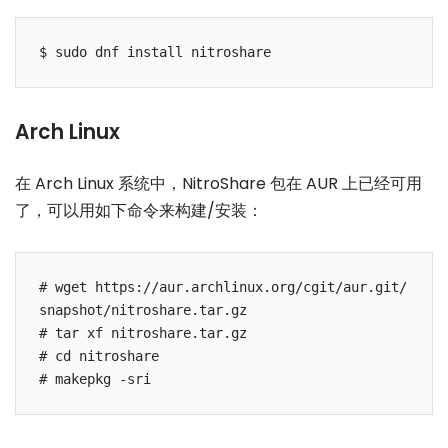
Arch Linux
在 Arch Linux 系统中，NitroShare 包在 AUR 上已经可用
了，可以用如下命令来构建/安装：
# wget https://aur.archlinux.org/cgit/aur.git/
snapshot/nitroshare.tar.gz

# tar xf nitroshare.tar.gz

# cd nitroshare
