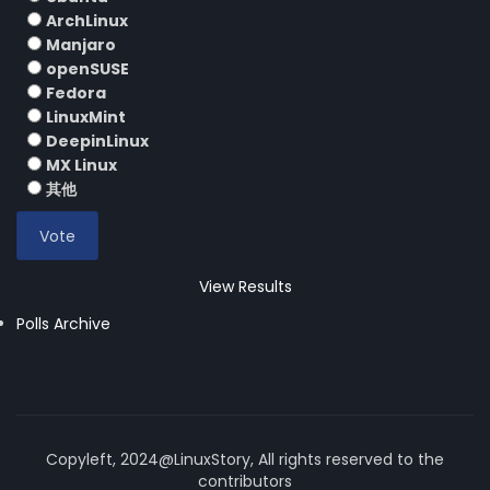
ArchLinux
Manjaro
openSUSE
Fedora
LinuxMint
DeepinLinux
MX Linux
其他
View Results
Polls Archive
Copyleft, 2024@LinuxStory, All rights reserved to the
contributors