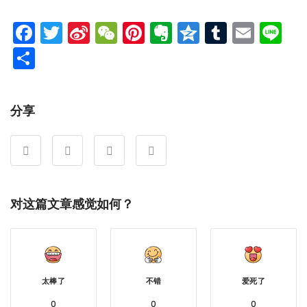
Facebook
Twitter
Sina
WeChat
Pinterest
Evernote
Qzone
Tumblr
Emai
Li
Weibo
分
享
分享
对这篇文章感觉如何？
太棒了
不错
爱死了
0
0
0