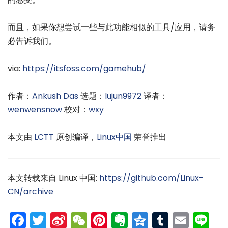
而且，如果你想尝试一些与此功能相似的工具/应用，请务
必告诉我们。
via:
https://itsfoss.com/gamehub/
作者：
Ankush Das
选题：
lujun9972
译者：
wenwensnow
校对：
wxy
本文由
LCTT
原创编译，
Linux中国
荣誉推出
本文转载来自 Linux 中国:
https://github.com/Linux-
CN/archive
Facebook
Twitter
Sina
WeChat
Pinterest
Evernote
Qzone
Tumblr
Emai
Li