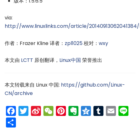
版本：1.5.6.5
via:
http://www.linuxlinks.com/article/2014091306204138
作者：Frazer Kline 译者：
zpl1025
校对：
wxy
本文由
LCTT
原创翻译，
Linux中国
荣誉推出
本文转载来自 Linux 中国:
https://github.com/Linux-
CN/archive
Facebook
Twitter
Sina
WeChat
Pinterest
Evernote
Qzone
Tumblr
Emai
Li
Weibo
分
享