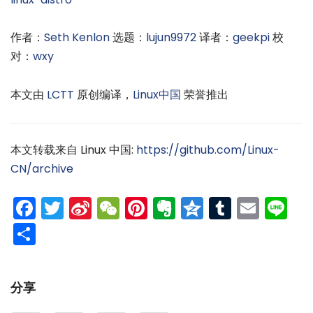
作者：
Seth Kenlon
选题：
lujun9972
译者：
geekpi
校
对：
wxy
本文由
LCTT
原创编译，
Linux中国
荣誉推出
本文转载来自 Linux 中国:
https://github.com/Linux-
CN/archive
Facebook
Twitter
Sina
WeChat
Pinterest
Evernote
Qzone
Tumblr
Emai
Li
Weibo
分
享
分享