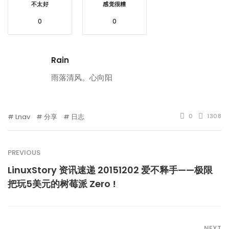
不太好
感觉很糟
0
0
Rain
雨落清风。心向阳
Lnav
分享
日志
0
1308
PREVIOUS
LinuxStory 资讯速递 20151202 爱不释手——极限
把玩5美元的树莓派 Zero !
NEXT