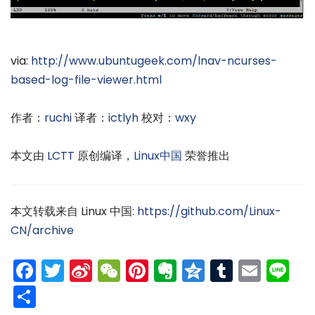
via:
http://www.ubuntugeek.com/lnav-ncurses-
based-log-file-viewer.html
作者：
ruchi
译者：
ictlyh
校对：
wxy
本文由
LCTT
原创编译，
Linux中国
荣誉推出
本文转载来自 Linux 中国:
https://github.com/Linux-
CN/archive
Facebook
Twitter
Sina
WeChat
Pinterest
Evernote
Qzone
Tumblr
Emai
Li
Weibo
分