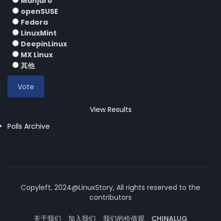
Manjaro
openSUSE
Fedora
LinuxMint
DeepinLinux
MX Linux
其他
View Results
Polls Archive
Copyleft, 2024@LinuxStory, All rights reserved to the
contributors
关于我们
加入我们
我们的价值观
CHINALUG