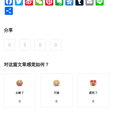
Facebook
Twitter
Sina
WeChat
Pinterest
Evernote
Qzone
Tumblr
Emai
Li
Weibo
分
享
分享
对这篇文章感觉如何？
太棒了
不错
爱死了
0
0
0