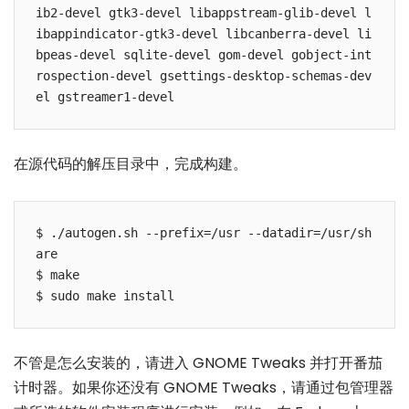
ib2-devel gtk3-devel libappstream-glib-devel l
ibappindicator-gtk3-devel libcanberra-devel li
bpeas-devel sqlite-devel gom-devel gobject-int
rospection-devel gsettings-desktop-schemas-dev
在源代码的解压目录中，完成构建。
$ ./autogen.sh --prefix=/usr --datadir=/usr/sh
are 

$ make 

不管是怎么安装的，请进入 GNOME Tweaks 并打开番茄
计时器。如果你还没有 GNOME Tweaks，请通过包管理器