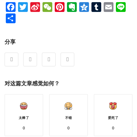
Facebook
Twitter
Sina
WeChat
Pinterest
Evernote
Qzone
Tumblr
Emai
Li
Weibo
分
享
分享
对这篇文章感觉如何？
太棒了
不错
爱死了
0
0
0