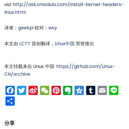
via:
http://ask.xmodulo.com/install-kernel-headers-
linux.html
译者：
geekpi
校对：
wxy
本文由
LCTT
原创翻译，
Linux中国
荣誉推出
本文转载来自 Linux 中国:
https://github.com/Linux-
CN/archive
Facebook
Twitter
Sina
WeChat
Pinterest
Evernote
Qzone
Tumblr
Emai
Li
Weibo
分
享
分享