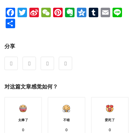
Facebook
Twitter
Sina
WeChat
Pinterest
Evernote
Qzone
Tumblr
Emai
Li
Weibo
分
享
分享
对这篇文章感觉如何？
太棒了
不错
爱死了
0
0
0