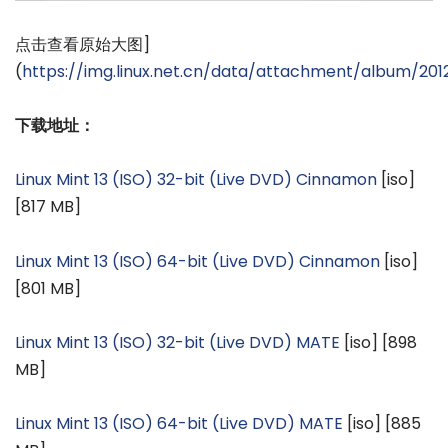
点击查看原始大图]
(
https://img.linux.net.cn/data/attachment/album/2
下载地址：
Linux Mint 13 (ISO) 32-bit (Live DVD) Cinnamon
[iso]
[817 MB]
Linux Mint 13 (ISO) 64-bit (Live DVD) Cinnamon
[iso]
[801 MB]
Linux Mint 13 (ISO) 32-bit (Live DVD) MATE
[iso] [898
MB]
Linux Mint 13 (ISO) 64-bit (Live DVD) MATE
[iso] [885