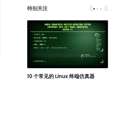
特别关注
scar 品牌
10 个常见的 Linux 终端仿真器
小白观察：Le
过渡到 ISRG