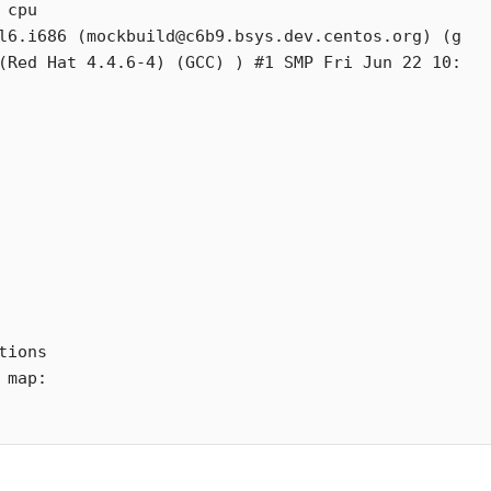
cpu

l6.i686 (mockbuild@c6b9.bsys.dev.centos.org) (g
(Red Hat 4.4.6-4) (GCC) ) #1 SMP Fri Jun 22 10:
ions

map:
