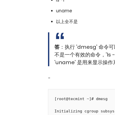
ls -i
uname
以上全不是
答
：执行 'dmesg' 命
不是一个有效的命令，'ls
'uname' 是用来显示操
-
[root@tecmint ~]# dmesg

Initializing cgroup subsys