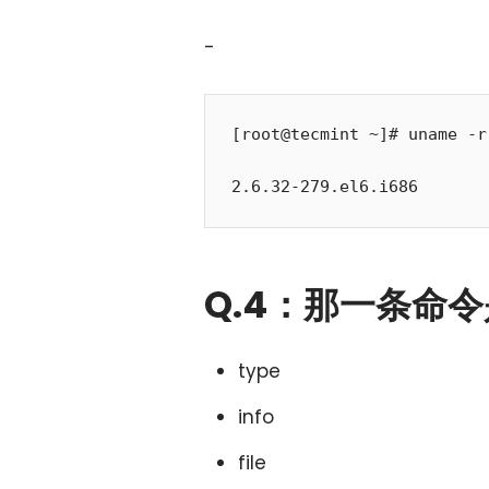
-
[root@tecmint ~]# uname -r

Q.4：那一条命
type
info
file