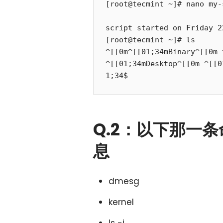
[root@tecmint ~]# nano my-
script started on Friday 2
[root@tecmint ~]# ls

^[[0m^[[01;34mBinary^[[0m 
^[[01;34mDesktop^[[0m ^[[0
Q.2：以下那一
息
dmesg
kernel