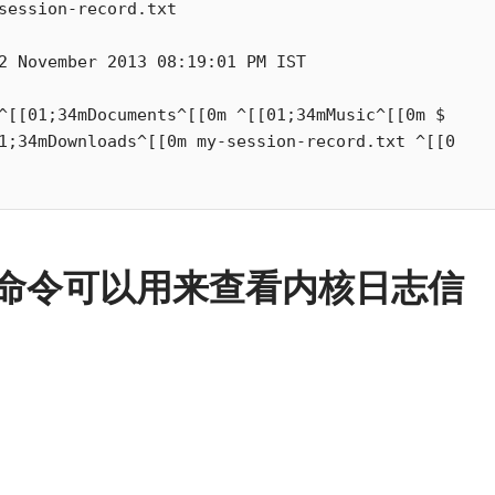
session-record.txt

2 November 2013 08:19:01 PM IST

^[[01;34mDocuments^[[0m ^[[01;34mMusic^[[0m $

1;34mDownloads^[[0m my-session-record.txt ^[[0
条命令可以用来查看内核日志信
小白观察：Let&apos;s Encrpt 正
更开放的分布式事务 | Fe
过渡到 ISRG Root
升级，更名为 Seata