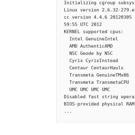
Initializing cgroup subsys 
Linux version 2.6.32-279.e
cc version 4.4.6 20120305 
59:55 UTC 2012

KERNEL supported cpus:

  Intel GenuineIntel

  AMD AuthenticAMD

  NSC Geode by NSC

  Cyrix CyrixInstead

  Centaur CentaurHauls

  Transmeta GenuineTMx86

  Transmeta TransmetaCPU

  UMC UMC UMC UMC

Disabled fast string operat
BIOS-provided physical RAM 