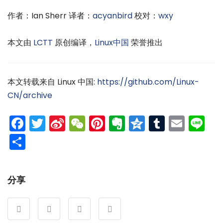
作者：Ian Sherr 译者：
acyanbird
校对：
wxy
本文由
LCTT
原创编译，
Linux中国
荣誉推出
本文转载来自 Linux 中国:
https://github.com/Linux-
CN/archive
Facebook
Twitter
Sina
WeChat
Pinterest
Evernote
Qzone
Tumblr
Emai
Li
Weibo
分
享
分享