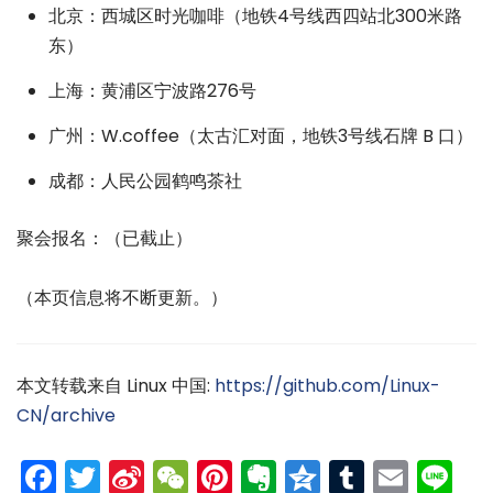
北京：西城区时光咖啡（地铁4号线西四站北300米路
东）
上海：黄浦区宁波路276号
广州：W.coffee（太古汇对面，地铁3号线石牌 B 口）
成都：人民公园鹤鸣茶社
聚会报名：（已截止）
（本页信息将不断更新。）
本文转载来自 Linux 中国:
https://github.com/Linux-
CN/archive
Facebook
Twitter
Sina
WeChat
Pinterest
Evernote
Qzone
Tumblr
Emai
Li