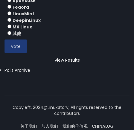
openSUSE
Fedora
LinuxMint
DeepinLinux
MX Linux
其他
View Results
Polls Archive
Copyleft, 2024@LinuxStory, All rights reserved to the
contributors
关于我们
加入我们
我们的价值观
CHINALUG
操作系统论坛