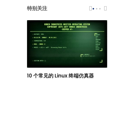
特别关注
scar 品牌
10 个常见的 Linux 终端仿真器
小白观察：Le
过渡到 ISRG