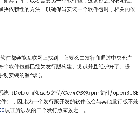
，如共享库，或者需要另一个软件包，这就称之为依赖性。
解决依赖性的方法，以确保当安装一个软件包时，相关的依
上的软件都会能互联网上找到。它要么由发行商通过中央仓库
每个软件包都已经为发行版构建、测试并且维护好了）提
手动安装的源代码。
小白观察：Let&apos;s Encrpt 正
更开放的分布式事务 | Fe
过渡到 ISRG Root
升级，更名为 Seata
统（Debian的
.deb文件/CentOS的
.rpm文件/openSUSE
rpm文件），因此为一个发行版开发的软件包会与其他发行版不兼
CS
认证所涉及的三个发行版家族之一。