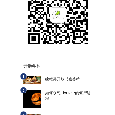
开源学村
编程类开放书籍荟萃
如何杀死 Linux 中的僵尸进
程