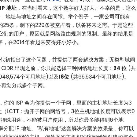
IP 地址
，在当时看来，这个数字好大好大。不幸的是，这么
起来，地址与地址之间存在间隙。举个例子，一家公司可能有
的25条，剩下的229条被空占着，以备将来之需。于是这些
它们的用户，原因就是网络路由规则的限制。最终的结果是
字，在2014年看起来变得好小好小。
年代初指出了这个问题，并提供了两套解决方案：无类型域间
 CIDR 出现之前，你只能选择三种网络地址长度：
24 位
(共
,048,574个可用地址)以及
16位
(共65,534个可用地址)。
网络再划分成多个子网。
，你的 ISP 会为你提供一个子网，里面的主机地址长度为3
址
（LCTT：抛开子网的网络号，3位主机地址长度可以表示0
有特殊用途，不能被用户使用，所以你最多能得到6个地
效率分配 IP 地址。“私有地址”这套解决方案的效果是，你可以