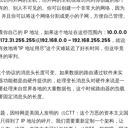
以访问外网的主机，但外网的主机很难访问到你创建的那个
有的、别人不可见的。你可以创建一个非常大的网络，因为
机地址，并且你可以将这个网络分割成更小的子网，方便自己管理。
你自己的 IP 地址，如果这个地址在这些范围内：
10.0.0.0
 172.31.255.255
或
192.168.0.0 – 192.168.255.255
，就说
效地将“IP 地址用尽”这个灾难延迟了好长时间，但这毕竟
终的审判。
这个协议的消息头长度可变。如果数据的路由通过软件来实
小白观察：Let&apos;s Encrpt 正
更开放的分布式事务 | Fe
过渡到 ISRG Root
升级，更名为 Seata
器功能都是由硬件提供的，处理变长消息头对硬件来说是一
要处理来自世界各地的大量数据包，这个时候路由器的负载
要固定消息头的长度。
个问题，因特网是美国人发明的（LCTT：这个万恶的资本主义
家只得到了 IP 地址的碎片。我们需要重新定制一个架构，让