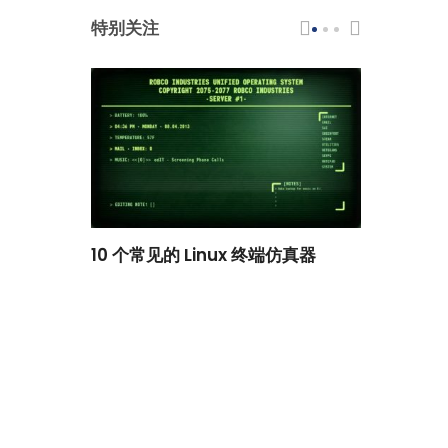
特别关注
scar 品牌
10 个常见的 Linux 终端仿真器
小白观察：Le
过渡到 ISRG
国