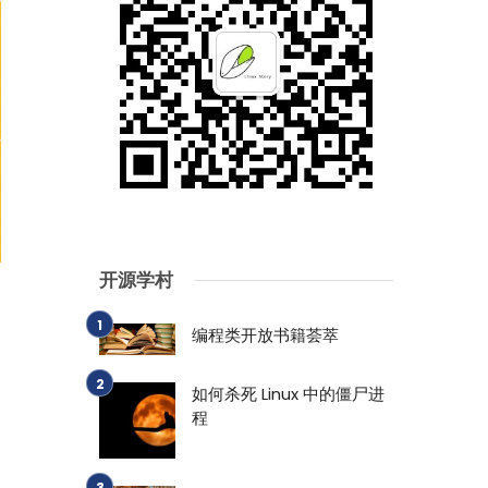
开源学村
编程类开放书籍荟萃
如何杀死 Linux 中的僵尸进
程