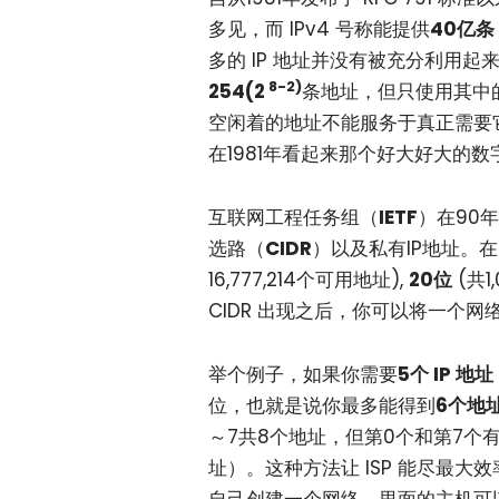
多见，而 IPv4 号称能提供
40亿条 
多的 IP 地址并没有被充分利用
8-2)
254(2
条地址，但只使用其中
空闲着的地址不能服务于真正需要
在1981年看起来那个好大好大的数
互联网工程任务组（
IETF
）在90
选路（
CIDR
）以及私有IP地址。在
16,777,214个可用地址),
20位
(共1
CIDR 出现之后，你可以将一个
举个例子，如果你需要
5个 IP 地址
位，也就是说你最多能得到
6个地
～7共8个地址，但第0个和第7个
址）。这种方法让 ISP 能尽最大