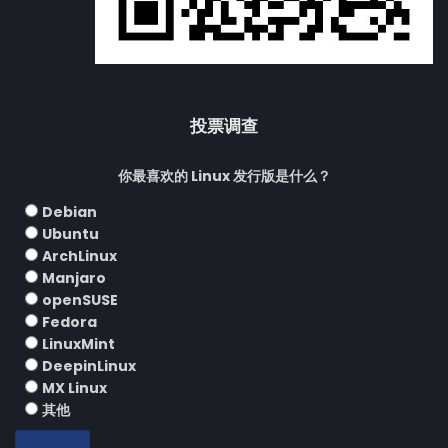
投票调查
你最喜欢的 Linux 发行版是什么？
Debian
Ubuntu
ArchLinux
Manjaro
openSUSE
Fedora
LinuxMint
DeepinLinux
MX Linux
其他