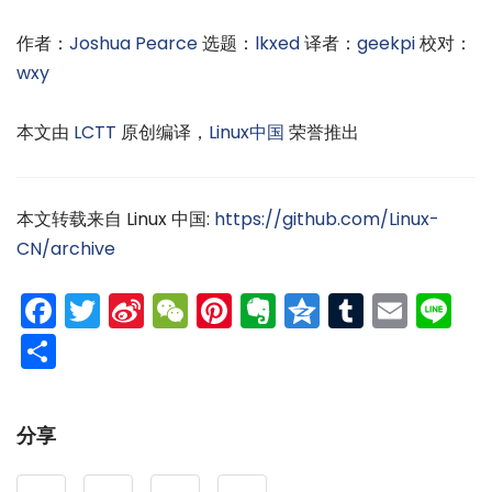
作者：
Joshua Pearce
选题：
lkxed
译者：
geekpi
校对：
wxy
本文由
LCTT
原创编译，
Linux中国
荣誉推出
本文转载来自 Linux 中国:
https://github.com/Linux-
CN/archive
Facebook
Twitter
Sina
WeChat
Pinterest
Evernote
Qzone
Tumblr
Emai
Li
Weibo
分
享
分享