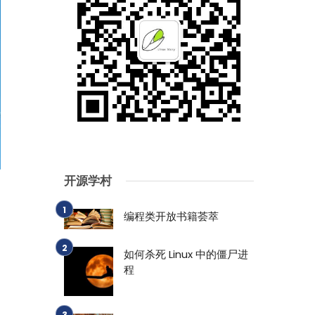
开源学村
编程类开放书籍荟萃
如何杀死 Linux 中的僵尸进
程