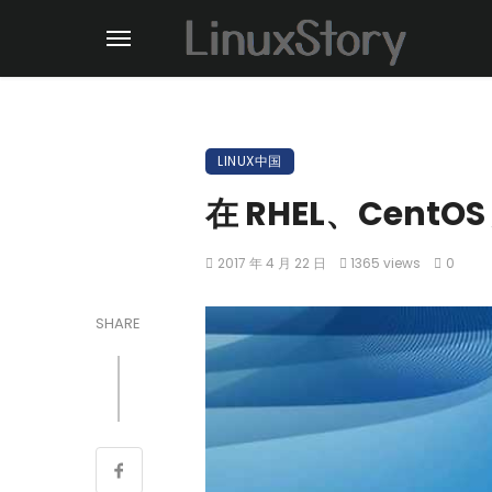
LINUX中国
在 RHEL、CentOS 
2017 年 4 月 22 日
1365 views
0
SHARE