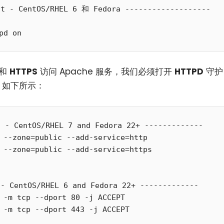
t - CentOS/RHEL 6 和 Fedora -------------------
和
HTTPS
访问 Apache 服务，我们必须打开
HTTPD
守护
，如下所示：
- CentOS/RHEL 7 and Fedora 22+ ------------- 

 --zone=public --add-service=http

 --zone=public --add-service=https

 CentOS/RHEL 6 and Fedora 22+ ------------- 

 -m tcp --dport 80 -j ACCEPT

 -m tcp --dport 443 -j ACCEPT
