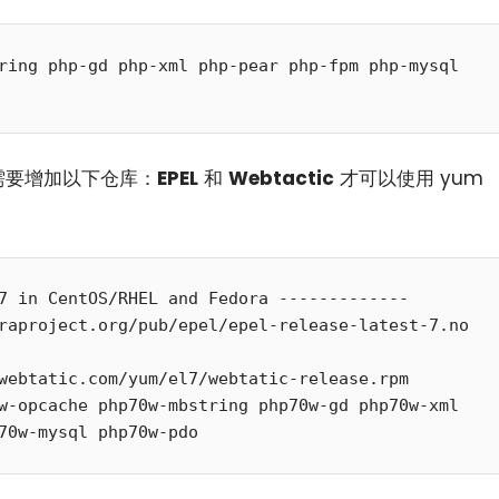
ring php-gd php-xml php-pear php-fpm php-mysql 
需要增加以下仓库：
EPEL
和
Webtactic
才可以使用 yum
7 in CentOS/RHEL and Fedora ------------- 

raproject.org/pub/epel/epel-release-latest-7.no
webtatic.com/yum/el7/webtatic-release.rpm

w-opcache php70w-mbstring php70w-gd php70w-xml 