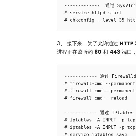
-------------  通过 SysVIni
# service httpd start

3、 接下来，为了允许通过
HTTP
进程正在监听的
80
和
443
端口
------------ 通过 Firewalld 
# firewall-cmd --permanent
# firewall-cmd --permanent
# firewall-cmd --reload

------------ 通过 IPtables -
# iptables -A INPUT -p tcp
# iptables -A INPUT -p tcp
# service iptables save
