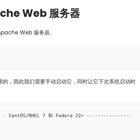
che Web 服务器
ache Web 服务器。
小白观察：Let&apos;s Encrpt 正
更开放的分布式事务 | Fe
禁用的，因此我们需要手动启动它，同时让它下次系统启动时
过渡到 ISRG Root
升级，更名为 Seata
 - CentOS/RHEL 7 和 Fedora 22+ ----------------