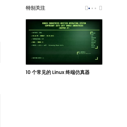
特别关注
scar 品牌
10 个常见的 Linux 终端仿真器
小白观察：Le
过渡到 ISRG