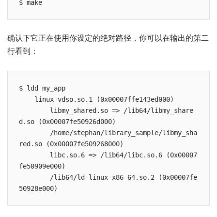
确认下它正在使用你设定的绝对路径，你可以在输出的第二
行看到：
$ ldd my_app

    linux-vdso.so.1 (0x00007ffe143ed000)

        libmy_shared.so => /lib64/libmy_share
d.so (0x00007fe50926d000)

        /home/stephan/library_sample/libmy_sha
red.so (0x00007fe509268000)

        libc.so.6 => /lib64/libc.so.6 (0x00007
fe50909e000)

        /lib64/ld-linux-x86-64.so.2 (0x00007fe