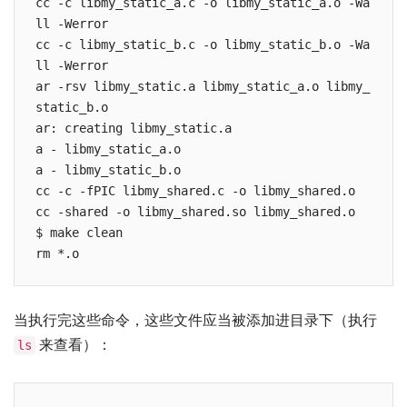
cc -c libmy_static_a.c -o libmy_static_a.o -Wa
ll -Werror

cc -c libmy_static_b.c -o libmy_static_b.o -Wa
ll -Werror

ar -rsv libmy_static.a libmy_static_a.o libmy_
static_b.o

ar: creating libmy_static.a

a - libmy_static_a.o

a - libmy_static_b.o

cc -c -fPIC libmy_shared.c -o libmy_shared.o

cc -shared -o libmy_shared.so libmy_shared.o

$ make clean

当执行完这些命令，这些文件应当被添加进目录下（执行
来查看）：
ls