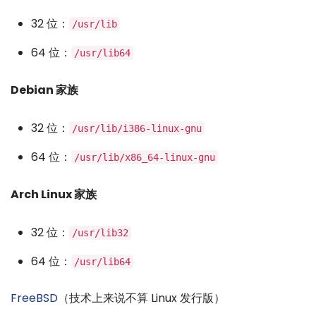
32 位：
/usr/lib
64 位：
/usr/lib64
Debian 家族
32 位：
/usr/lib/i386-linux-gnu
64 位：
/usr/lib/x86_64-linux-gnu
Arch Linux 家族
32 位：
/usr/lib32
64 位：
/usr/lib64
FreeBSD
（技术上来说不算 Linux 发行版）