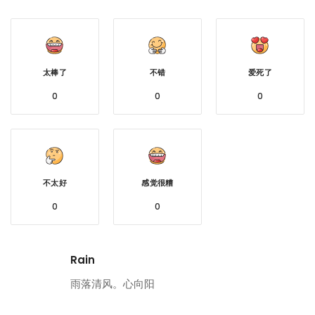
太棒了
不错
爱死了
0
0
0
不太好
感觉很糟
0
0
Rain
雨落清风。心向阳