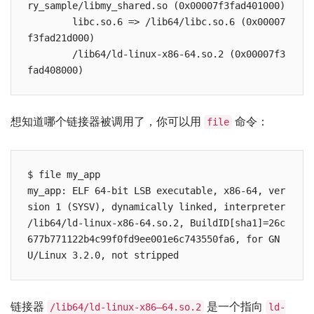
ry_sample/libmy_shared.so (0x00007f3fad401000)

        libc.so.6 => /lib64/libc.so.6 (0x00007
f3fad21d000)

        /lib64/ld-linux-x86-64.so.2 (0x00007f3
想知道哪个链接器被调用了，你可以用
命令：
file
$ file my_app

my_app: ELF 64-bit LSB executable, x86-64, ver
sion 1 (SYSV), dynamically linked, interpreter 
/lib64/ld-linux-x86-64.so.2, BuildID[sha1]=26c
677b771122b4c99f0fd9ee001e6c743550fa6, for GN
链接器
是一个指向
/lib64/ld-linux-x86–64.so.2
ld-