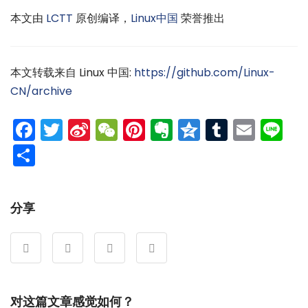
本文由
LCTT
原创编译，
Linux中国
荣誉推出
本文转载来自 Linux 中国:
https://github.com/Linux-
CN/archive
Facebook
Twitter
Sina
WeChat
Pinterest
Evernote
Qzone
Tumblr
Emai
Li
Weibo
分
享
分享
对这篇文章感觉如何？