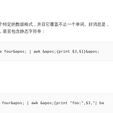
个特定的数据格式，并且它覆盖不止一个单词。好消息是，
段，甚至包含静态字符串：
小白观察：Let&apos;s Encrpt 正
更开放的分布式事务 | Fe
过渡到 ISRG Root
升级，更名为 Seata
 four&apos; | awk &apos;{print "foo:",$3,"| ba