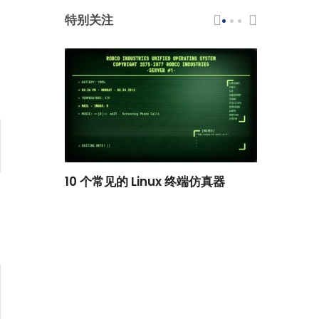
特别关注
scar 品牌
10 个常见的 Linux 终端仿真器
小白观察：Le
过渡到 ISRG