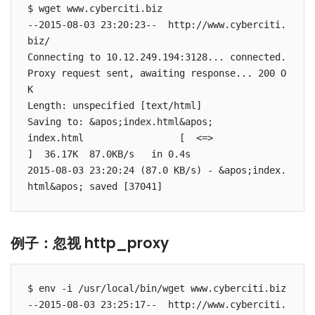
$ wget www.cyberciti.biz

--2015-08-03 23:20:23--  http://www.cyberciti.
biz/

Connecting to 10.12.249.194:3128... connected.

Proxy request sent, awaiting response... 200 O
K

Length: unspecified [text/html]

Saving to: &apos;index.html&apos;

index.html                 [  <=>                         
]  36.17K  87.0KB/s   in 0.4s

2015-08-03 23:20:24 (87.0 KB/s) - &apos;index.
例子：忽视 http_proxy
$ env -i /usr/local/bin/wget www.cyberciti.biz

--2015-08-03 23:25:17--  http://www.cyberciti.