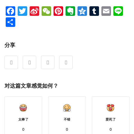
Facebook
Twitter
Sina
WeChat
Pinterest
Evernote
Qzone
Tumblr
Emai
Li
Weibo
分
享
分享
对这篇文章感觉如何？
太棒了
不错
爱死了
0
0
0