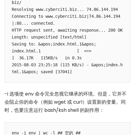
biz/

Resolving www.cyberciti.biz... 74.86.144.194

Connecting to www.cyberciti.biz|74.86.144.194
|:80... connected.

HTTP request sent, awaiting response... 200 OK

Length: unspecified [text/html]

Saving to: &apos;index.html.1&apos;

index.html.1               [  <=>                         
]  36.17K   115KB/s   in 0.3s

2015-08-03 23:25:18 (115 KB/s) - &apos;index.h
-i 选项使 env 命令完全忽视它继承的环境。但是，它并不
会阻止你的命令（例如 wget 或 curl）设置新的变量。同
时，也要注意运行 bash/ksh shell 的副作用：
env -i env | wc -l ## 空的 ##
