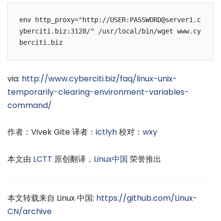
env http_proxy="http://USER:PASSWORD@server1.c
yberciti.biz:3128/" /usr/local/bin/wget www.cy
via:
http://www.cyberciti.biz/faq/linux-unix-
temporarily-clearing-environment-variables-
command/
作者：Vivek Gite 译者：
ictlyh
校对：
wxy
本文由
LCTT
原创翻译，
Linux中国
荣誉推出
本文转载来自 Linux 中国:
https://github.com/Linux-
CN/archive