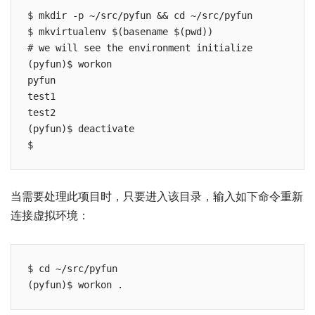
$ mkdir -p ~/src/pyfun && cd ~/src/pyfun

$ mkvirtualenv $(basename $(pwd))

# we will see the environment initialize

(pyfun)$ workon

pyfun

test1

test2

(pyfun)$ deactivate

$
当需要处理此项目时，只要进入该目录，输入如下命令重新
连接虚拟环境：
$ cd ~/src/pyfun

(pyfun)$ workon .