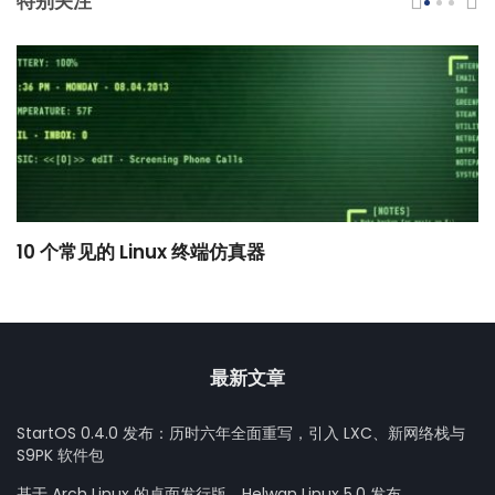
特别关注
10 个常见的 Linux 终端仿真器
小
最新文章
StartOS 0.4.0 发布：历时六年全面重写，引入 LXC、新网络栈与
S9PK 软件包
基于 Arch Linux 的桌面发行版，Helwan Linux 5.0 发布