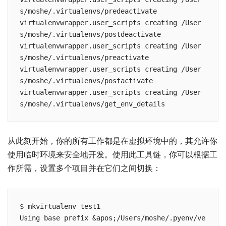
s/moshe/.virtualenvs/predeactivate

virtualenvwrapper.user_scripts creating /User
s/moshe/.virtualenvs/postdeactivate

virtualenvwrapper.user_scripts creating /User
s/moshe/.virtualenvs/preactivate

virtualenvwrapper.user_scripts creating /User
s/moshe/.virtualenvs/postactivate

virtualenvwrapper.user_scripts creating /User
s/moshe/.virtualenvs/get_env_details
从此刻开始，你的所有工作都是在虚拟环境中的，其允许你
使用临时环境来安全地开发。使用此工具链，你可以根据工
作所需，设置多个项目并在它们之间切换：
$ mkvirtualenv test1

Using base prefix &apos;/Users/moshe/.pyenv/ve