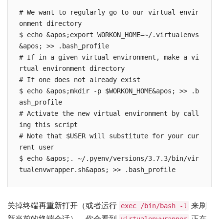
# We want to regularly go to our virtual envir
onment directory

$ echo &apos;export WORKON_HOME=~/.virtualenvs
&apos; >> .bash_profile

# If in a given virtual environment, make a vi
rtual environment directory

# If one does not already exist

$ echo &apos;mkdir -p $WORKON_HOME&apos; >> .b
ash_profile

# Activate the new virtual environment by call
ing this script

# Note that $USER will substitute for your cur
rent user

$ echo &apos;. ~/.pyenv/versions/3.7.3/bin/vir
tualenvwrapper.sh&apos; >> .bash_profile
关掉终端再重新打开（或者运行
来刷
exec /bin/bash -l
新当前的终端会话），你会看到
正在
virtualenvwrapper