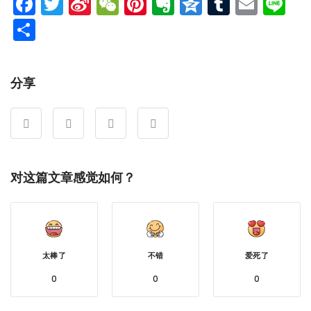
Facebook
Twitter
Sina
WeChat
Pinterest
Evernote
Qzone
Tumblr
Emai
Li
Weibo
分
享
分享
对这篇文章感觉如何？
太棒了
不错
爱死了
0
0
0