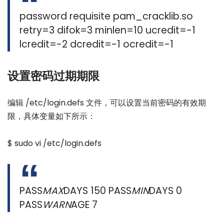
password requisite pam_cracklib.so
retry=3 difok=3 minlen=10 ucredit=-1
lcredit=-2 dcredit=-1 ocredit=-1
设置密码过期期限
编辑 /etc/login.defs 文件，可以设置当前密码的有效期
限，具体变量如下所示：
$ sudo vi /etc/login.defs
PASS
MAX
DAYS 150 PASS
MIN
DAYS 0
PASS
WARN
AGE 7