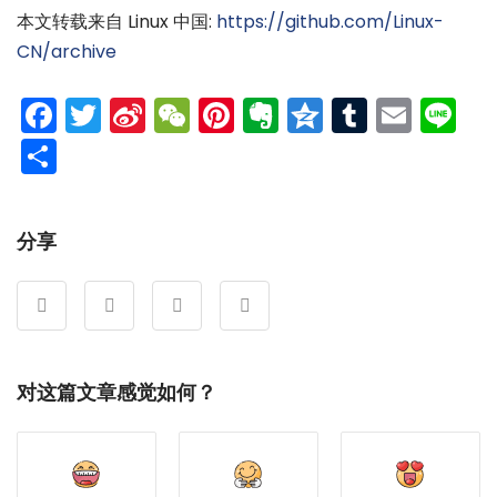
本文转载来自 Linux 中国:
https://github.com/Linux-
CN/archive
Facebook
Twitter
Sina
WeChat
Pinterest
Evernote
Qzone
Tumblr
Emai
Li
Weibo
分
享
分享
对这篇文章感觉如何？