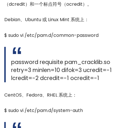
（dcredit）和一个标点符号（ocredit）。
Debian、Ubuntu 或 Linux Mint 系统上：
$ sudo vi /etc/pam.d/common-password
password requisite pam_cracklib.so
retry=3 minlen=10 difok=3 ucredit=-1
lcredit=-2 dcredit=-1 ocredit=-1
CentOS、Fedora、RHEL 系统上：
$ sudo vi /etc/pam.d/system-auth