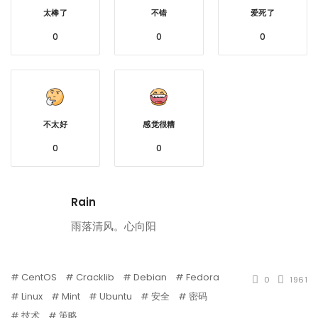
太棒了
不错
爱死了
0
0
0
不太好
感觉很糟
0
0
Rain
雨落清风。心向阳
CentOS
Cracklib
Debian
Fedora
0
1961
Linux
Mint
Ubuntu
安全
密码
技术
策略