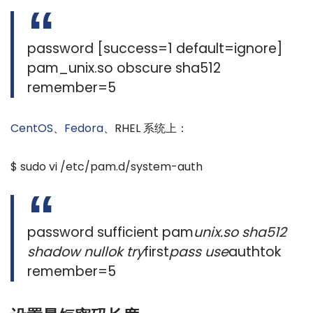
password [success=1 default=ignore]
pam_unix.so obscure sha512
remember=5
CentOS
、
Fedora
、RHEL 系统上：
$ sudo vi /etc/pam.d/system-auth
password sufficient pam
unix.so sha512
shadow nullok try
first
pass use
authtok
remember=5