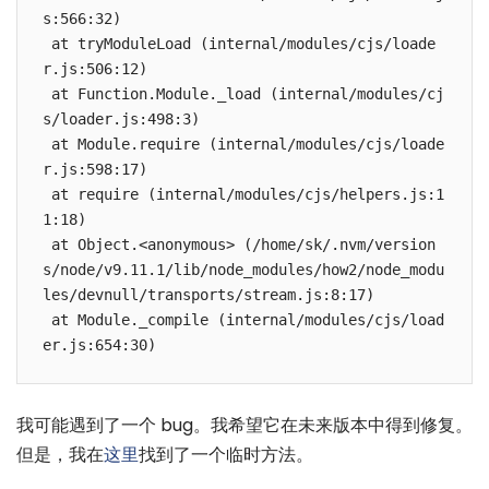
s:566:32)

 at tryModuleLoad (internal/modules/cjs/loade
r.js:506:12)

 at Function.Module._load (internal/modules/cj
s/loader.js:498:3)

 at Module.require (internal/modules/cjs/loade
r.js:598:17)

 at require (internal/modules/cjs/helpers.js:1
1:18)

 at Object.<anonymous> (/home/sk/.nvm/version
s/node/v9.11.1/lib/node_modules/how2/node_modu
les/devnull/transports/stream.js:8:17)

 at Module._compile (internal/modules/cjs/load
我可能遇到了一个 bug。我希望它在未来版本中得到修复。
但是，我在
这里
找到了一个临时方法。