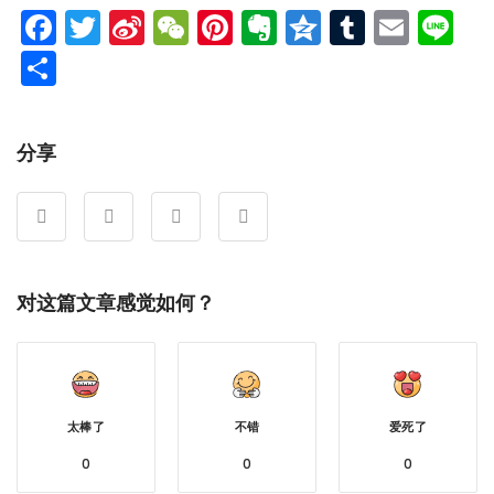
Facebook
Twitter
Sina
WeChat
Pinterest
Evernote
Qzone
Tumblr
Emai
Li
Weibo
分
享
分享
对这篇文章感觉如何？
太棒了
不错
爱死了
0
0
0