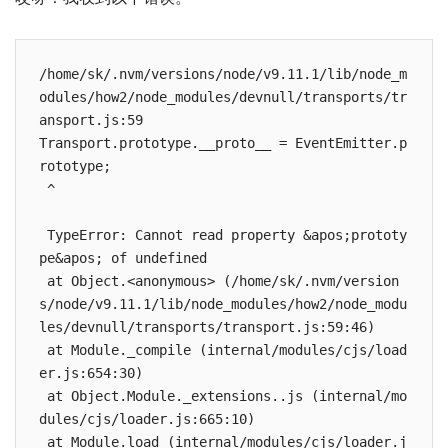
/home/sk/.nvm/versions/node/v9.11.1/lib/node_m
odules/how2/node_modules/devnull/transports/tr
ansport.js:59

Transport.prototype.__proto__ = EventEmitter.p
rototype;

 ^

 TypeError: Cannot read property &apos;prototy
pe&apos; of undefined

 at Object.<anonymous> (/home/sk/.nvm/version
s/node/v9.11.1/lib/node_modules/how2/node_modu
les/devnull/transports/transport.js:59:46)

 at Module._compile (internal/modules/cjs/load
er.js:654:30)

 at Object.Module._extensions..js (internal/mo
dules/cjs/loader.js:665:10)

 at Module.load (internal/modules/cjs/loader.j