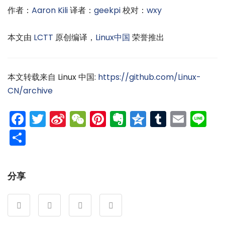
作者：
Aaron Kili
译者：
geekpi
校对：
wxy
本文由
LCTT
原创编译，
Linux中国
荣誉推出
本文转载来自 Linux 中国:
https://github.com/Linux-
CN/archive
Facebook
Twitter
Sina
WeChat
Pinterest
Evernote
Qzone
Tumblr
Emai
Li
Weibo
分
享
分享