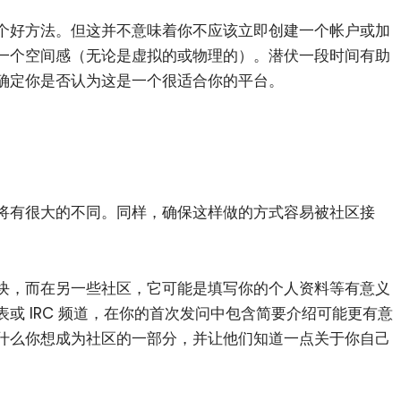
个好方法。但这并不意味着你不应该立即创建一个帐户或加
一个空间感（无论是虚拟的或物理的）。潜伏一段时间有助
确定你是否认为这是一个很适合你的平台。
将有很大的不同。同样，确保这样做的方式容易被社区接
小白观察：Let&apos;s Encrpt 正
更开放的分布式事务 | Fe
过渡到 ISRG Root
升级，更名为 Seata
块，而在另一些社区，它可能是填写你的个人资料等有意义
或 IRC 频道，在你的首次发问中包含简要介绍可能更有意
什么你想成为社区的一部分，并让他们知道一点关于你自己