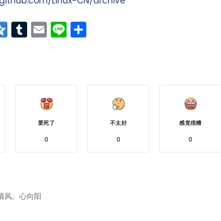
/github.com/Linux-CN/archive
at
erest
vernote
Qzone
Tumblr
Email
Line
分
享
爱死了
不太好
感觉很糟
0
0
0
清风。心向阳