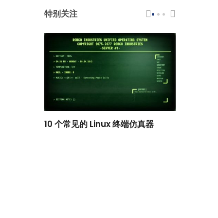
特别关注
scar 品牌
10 个常见的 Linux 终端仿真器
小白观察：Le
过渡到 ISRG