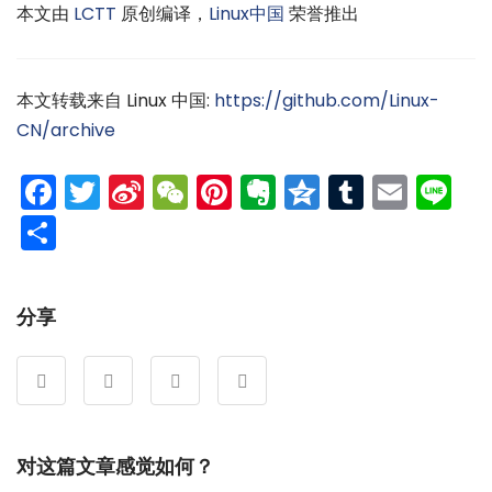
本文由
LCTT
原创编译，
Linux中国
荣誉推出
本文转载来自 Linux 中国:
https://github.com/Linux-
CN/archive
Facebook
Twitter
Sina
WeChat
Pinterest
Evernote
Qzone
Tumblr
Emai
Li
Weibo
分
享
分享
对这篇文章感觉如何？