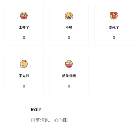
太棒了
不错
爱死了
0
0
0
不太好
感觉很糟
0
0
Rain
雨落清风。心向阳