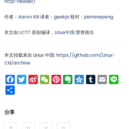
http-header/
作者：
Aaron Kili
译者：
geekpi
校对：
jasminepeng
本文由
LCTT
原创编译，
Linux中国
荣誉推出
本文转载来自 Linux 中国:
https://github.com/Linux-
CN/archive
Facebook
Twitter
Sina
WeChat
Pinterest
Evernote
Qzone
Tumblr
Emai
Li
Weibo
分
享
分享