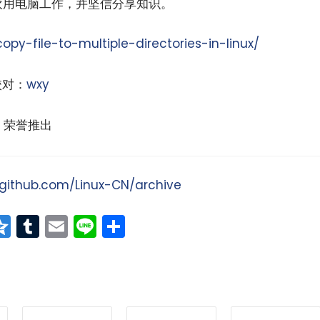
他喜欢用电脑工作，并坚信分享知识。
py-file-to-multiple-directories-in-linux/
对：
wxy
荣誉推出
/github.com/Linux-CN/archive
at
erest
vernote
Qzone
Tumblr
Email
Line
分
享