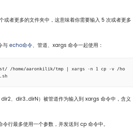
 个或者更多的文件夹中，这意味着你需要输入 5 次或者更多
命令与
echo命令
、管道、xargs 命令一起使用：
st/ /home/aaronkilik/tmp | xargs -n 1 cp -v /ho
小白观察：Let&apos;s Encrpt 正
更开放的分布式事务 | Fe
过渡到 ISRG Root
升级，更名为 Seata
r2、dir3...dirN）被管道作为输入到 xargs 命令中，含义
每个命令行最多使用一个参数，并发送到 cp 命令中。