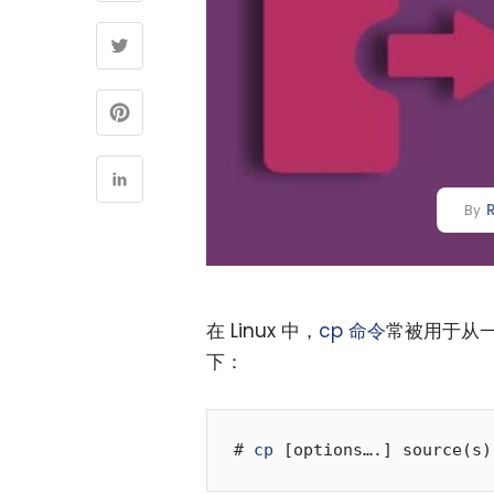
By
在 Linux 中，
cp 命令
常被用于从
下：
# 
cp