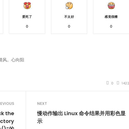
爱死了
不太好
感觉很糟
0
0
0
清风。心向阳
0
142
REVIOUS
NEXT
k the
慢动作输出 Linux 命令结果并用彩色显
ectory
示
g/)”的