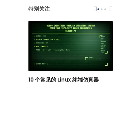
特别关注
scar 品牌
10 个常见的 Linux 终端仿真器
小白观察：Le
过渡到 ISRG