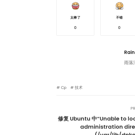
太棒了
不错
0
0
Rain
雨落
Cp
技术
P
修复 Ubuntu 中“Unable to loc
administration dir
(/var/lib/dpk