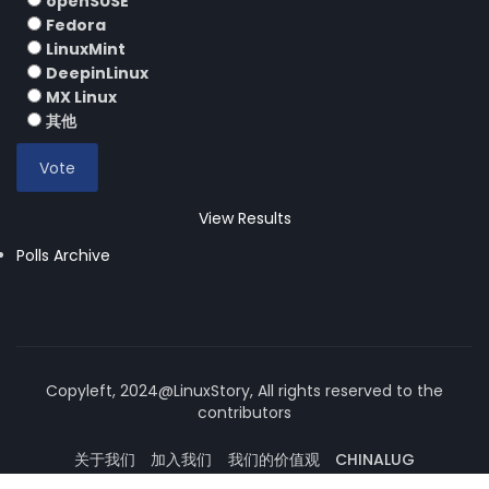
openSUSE
Fedora
LinuxMint
DeepinLinux
MX Linux
其他
View Results
Polls Archive
Copyleft, 2024@LinuxStory, All rights reserved to the
contributors
关于我们
加入我们
我们的价值观
CHINALUG
操作系统论坛