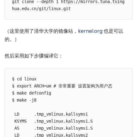
git clone --depth 1 https://mirrors.tuna.tsing
（这里使用了清华大学的镜像站，
kernel.org
也是可以
的。）
然后采用如下步骤编译它：
$ cd linux

$ export ARCH=um # 非常重要 设置架构为用户态

$ make defconfig

$ make -j8

 LD      .tmp_vmlinux.kallsyms1

 KSYMS   .tmp_vmlinux.kallsyms1.S

 AS      .tmp_vmlinux.kallsyms1.S

 LD      .tmp_vmlinux.kallsyms2
