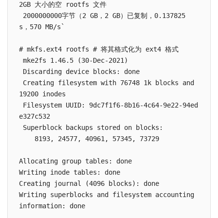
2GB 大小的空 rootfs 文件

 2000000000字节（2 GB，2 GB）已复制，0.137825 
s，570 MB/s`

# mkfs.ext4 rootfs # 将其格式化为 ext4 格式

 mke2fs 1.46.5 (30-Dec-2021)

 Discarding device blocks: done                            

 Creating filesystem with 76748 1k blocks and 
19200 inodes

 Filesystem UUID: 9dc7f1f6-8b16-4c64-9e22-94ed
e327c532

 Superblock backups stored on blocks: 

    8193, 24577, 40961, 57345, 73729

Allocating group tables: done                            

Writing inode tables: done                            

Creating journal (4096 blocks): done

Writing superblocks and filesystem accounting 