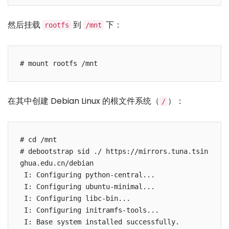
然后挂载
到
下：
rootfs
/mnt
在其中创建 Debian Linux 的根文件系统（
）：
/
# cd /mnt

# debootstrap sid ./ https://mirrors.tuna.tsin
ghua.edu.cn/debian

 I: Configuring python-central... 

 I: Configuring ubuntu-minimal... 

 I: Configuring libc-bin... 

 I: Configuring initramfs-tools... 
