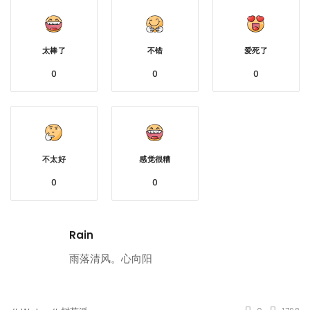
太棒了
不错
爱死了
0
0
0
不太好
感觉很糟
0
0
Rain
雨落清风。心向阳