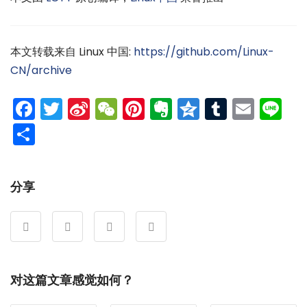
本文转载来自 Linux 中国:
https://github.com/Linux-
CN/archive
Facebook
Twitter
Sina
WeChat
Pinterest
Evernote
Qzone
Tumblr
Emai
Li
Weibo
分
享
分享
对这篇文章感觉如何？