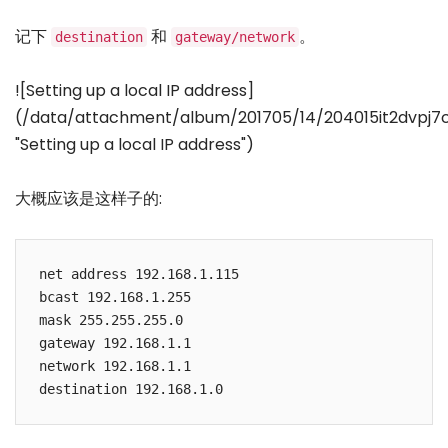
记下
和
。
destination
gateway/network
![Setting up a local IP address]
(/data/attachment/album/201705/14/204015it2dvpj7c
"Setting up a local IP address")
大概应该是这样子的:
net address 192.168.1.115

bcast 192.168.1.255

mask 255.255.255.0

gateway 192.168.1.1

network 192.168.1.1
