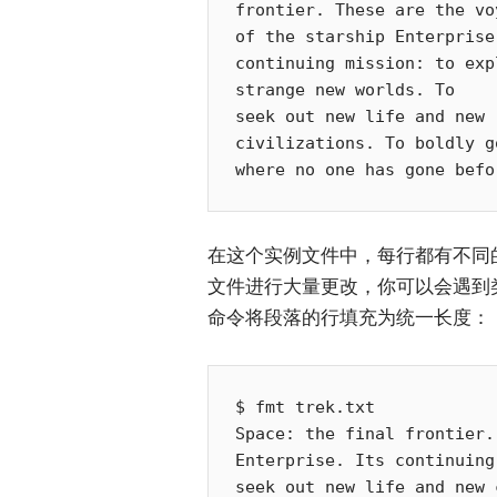
frontier. These are the voy
of the starship Enterprise.
continuing mission: to expl
strange new worlds. To

seek out new life and new

civilizations. To boldly go
在这个实例文件中，每行都有不同
文件进行大量更改，你可以会遇到
命令将段落的行填充为统一长度：
$ fmt trek.txt 

Space: the final frontier.
Enterprise. Its continuing
seek out new life and new 