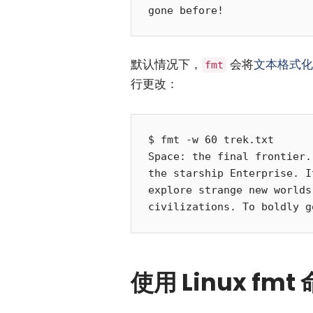
默认情况下，
会将
文本格式化
fmt
行更改：
$ fmt -w 60 trek.txt 

Space: the final frontier.
the starship Enterprise. I
explore strange new worlds
使用 Linux f