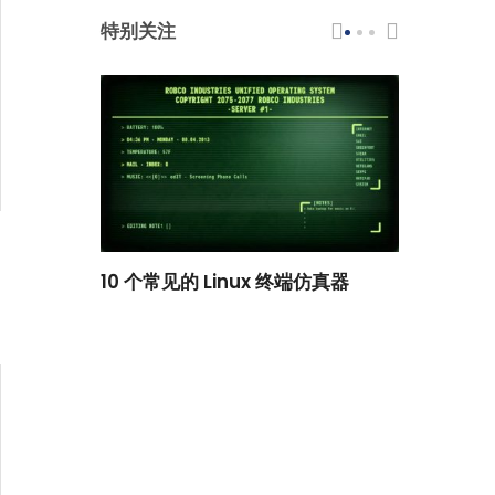
特别关注
scar 品牌
10 个常见的 Linux 终端仿真器
小白观察：Le
过渡到 ISRG