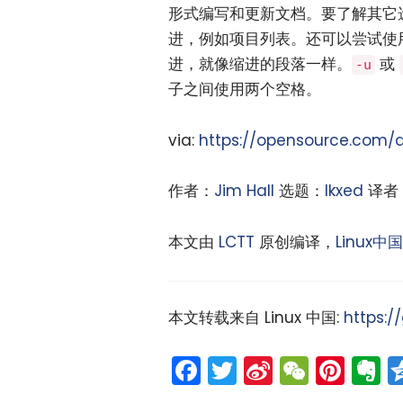
形式编写和更新文档。要了解其它
进，例如项目列表。还可以尝试使
进，就像缩进的段落一样。
或
-u
子之间使用两个空格。
via:
https://opensource.com/ar
作者：
Jim Hall
选题：
lkxed
译者
本文由
LCTT
原创编译，
Linux中国
本文转载来自 Linux 中国:
https:/
Facebook
Twitter
Sina
WeCh
Pint
E
Weibo