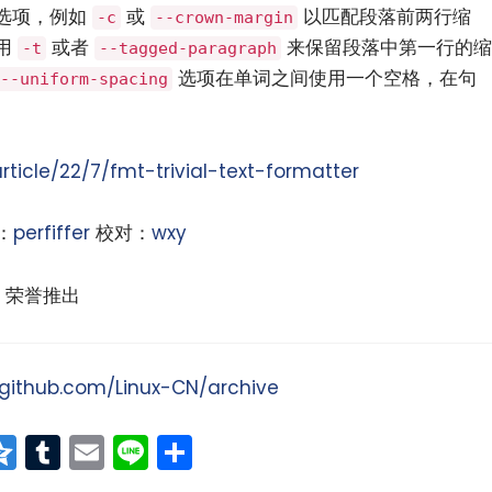
选项，例如
或
以匹配段落前两行缩
-c
--crown-margin
用
或者
来保留段落中第一行的缩
-t
--tagged-paragraph
选项在单词之间使用一个空格，在句
--uniform-spacing
ticle/22/7/fmt-trivial-text-formatter
：
perfiffer
校对：
wxy
荣誉推出
/github.com/Linux-CN/archive
at
erest
vernote
Qzone
Tumblr
Email
Line
分
享