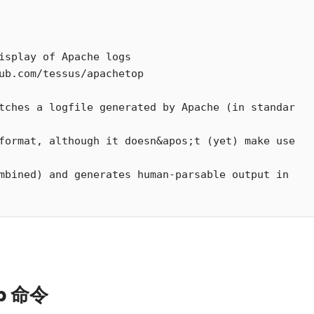
isplay of Apache logs

ub.com/tessus/apachetop

tches a logfile generated by Apache (in standar
b 命令