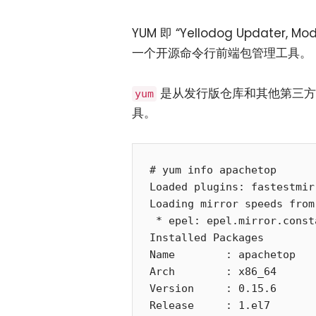
YUM 即 “Yellodog Updater, 
一个开源命令行前端包管理工具。
是从发行版仓库和其他第三方库
yum
具。
# yum info apachetop

Loaded plugins: fastestmirr
Loading mirror speeds from
 * epel: epel.mirror.constant.com

Installed Packages

Name        : apachetop

Arch        : x86_64

Version     : 0.15.6

Release     : 1.el7
