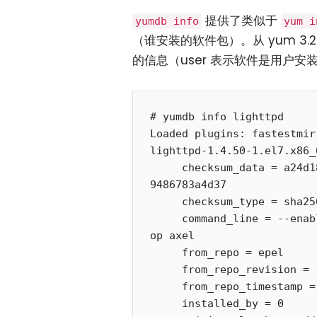
提供了类似于
yumdb info
yum i
（谁安装的软件包）。从 yum 3.2.
的信息（user 表示软件是用户安
# yumdb info lighttpd

Loaded plugins: fastestmirr
lighttpd-1.4.50-1.el7.x86_6
     checksum_data = a24d18102ed40148cfcc965310a516050ed437d728eeeefb2370
9486783a4d37

     checksum_type = sha256

     command_line = --enablerepo=epel install lighttpd apachetop aria2 at
op axel

     from_repo = epel

     from_repo_revision = 1540756729

     from_repo_timestamp = 1540757483

     installed_by = 0
