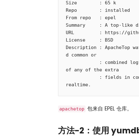
Size        : 65 k

Repo        : installed

From repo   : epel

Summary     : A top-like d
URL         : https://gith
License     : BSD

Description : ApacheTop wa
d common or

            : combined logformat, although it doesn&apos;t (yet) make use 
of any of the extra

            : fields in combined) and generates human-parsable output in 
realtime.
包来自 EPEL 仓库。
apachetop
方法-2：使用 yumd