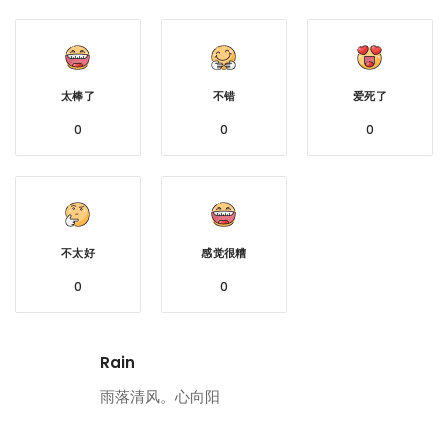
太棒了
不错
爱死了
0
0
0
不太好
感觉很糟
0
0
Rain
雨落清风。心向阳