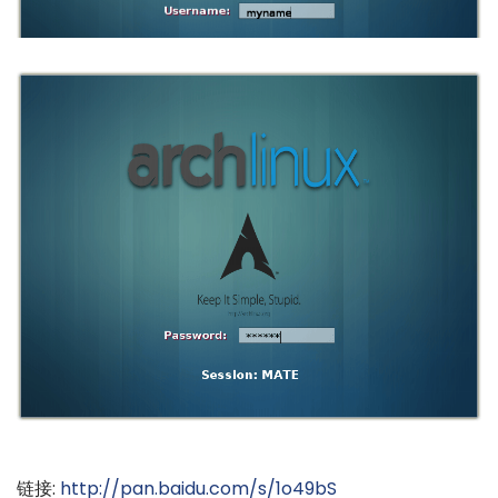
链接:
http://pan.baidu.com/s/1o49bS