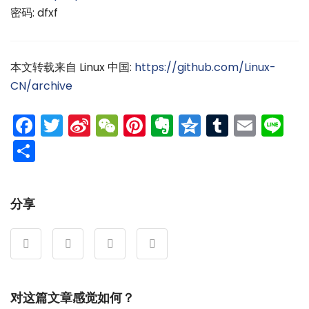
密码: dfxf
本文转载来自 Linux 中国:
https://github.com/Linux-
CN/archive
Facebook
Twitter
Sina
WeChat
Pinterest
Evernote
Qzone
Tumblr
Emai
Li
Weibo
分
享
分享
对这篇文章感觉如何？