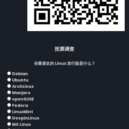
投票调查
你最喜欢的 Linux 发行版是什么？
Debian
Ubuntu
ArchLinux
Manjaro
openSUSE
Fedora
LinuxMint
DeepinLinux
MX Linux