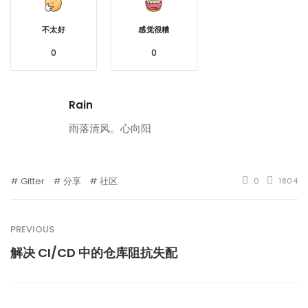
不太好
感觉很糟
0
0
Rain
雨落清风。心向阳
Gitter
分享
社区
0
1804
PREVIOUS
解决 CI/CD 中的仓库阻抗失配