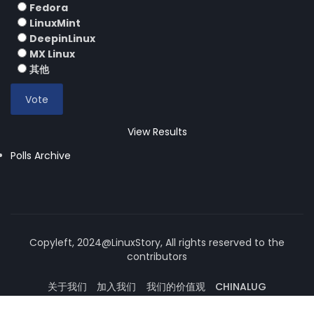
Fedora
LinuxMint
DeepinLinux
MX Linux
其他
View Results
Polls Archive
Copyleft, 2024@LinuxStory, All rights reserved to the
contributors
关于我们
加入我们
我们的价值观
CHINALUG
操作系统论坛