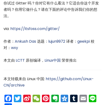
你试过 Gitter 吗？你对它有什么看法？它适合你这个开发
者吗？你用它做什么？请在下面的评论中告诉我们你的想
法。
via:
https://itsfoss.com/gitter/
作者：
Ankush Das
选题：
lujun9972
译者：
geekpi
校
对：
wxy
本文由
LCTT
原创编译，
Linux中国
荣誉推出
本文转载来自 Linux 中国:
https://github.com/Linux-
CN/archive
Facebook
Twitter
Sina
WeChat
Pinterest
Evernote
Qzone
Tumblr
Emai
Li