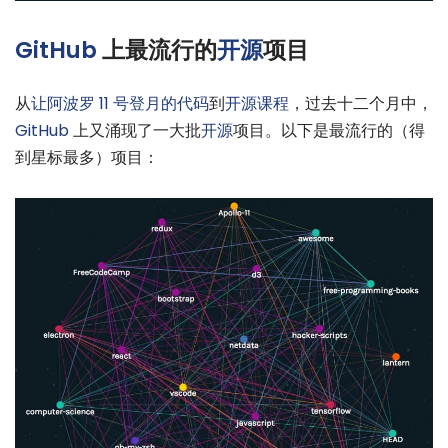
GitHub
上最流行的
开源
项目
从
让阿波罗 11 号登月的代码
到
开源课程
，过去十二个月中，
GitHub
上又涌现了一大批
开源
项目。以下是最流行的（得
到星标最多）项目：