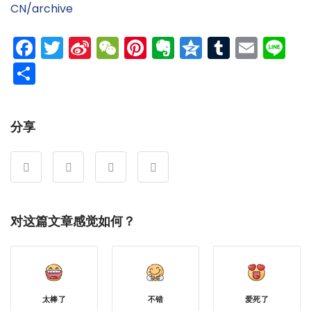
CN/archive
Facebook
Twitter
Sina
WeChat
Pinterest
Evernote
Qzone
Tumblr
Emai
Li
Weibo
分
享
分享
对这篇文章感觉如何？
太棒了
不错
爱死了