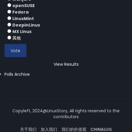
openSUSE
Fedora
LinuxMint
DeepinLinux
MX Linux
其他
View Results
Polls Archive
Copyleft, 2024@LinuxStory, All rights reserved to the
contributors
关于我们
加入我们
我们的价值观
CHINALUG