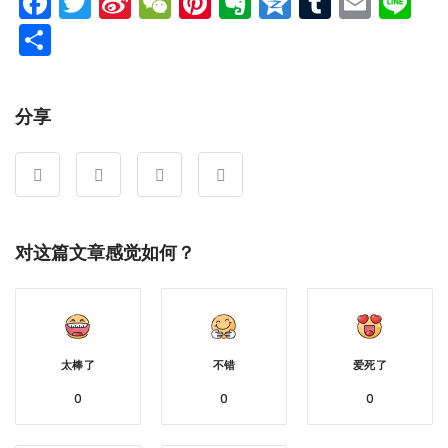
Facebook
Twitter
Sina
WeChat
Pinterest
Evernote
Qzone
Tumblr
Emai
Li
Weibo
分
享
分享
对这篇文章感觉如何？
太棒了
不错
爱死了
0
0
0