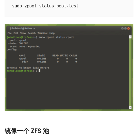
sudo zpool status pool-test
镜像一个 ZFS 池