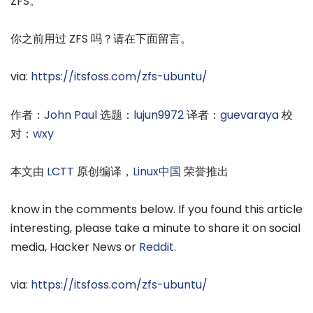
ZFS。
你之前用过 ZFS 吗？请在下面留言。
via:
https://itsfoss.com/zfs-ubuntu/
作者：
John Paul
选题：
lujun9972
译者：
guevaraya
校
对：
wxy
本文由
LCTT
原创编译，
Linux中国
荣誉推出
know in the comments below. If you found this article
interesting, please take a minute to share it on social
media, Hacker News or
Reddit
.
via:
https://itsfoss.com/zfs-ubuntu/