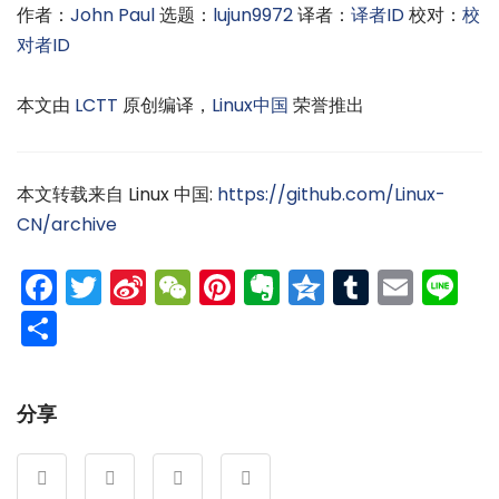
作者：
John Paul
选题：
lujun9972
译者：
译者ID
校对：
校
对者ID
本文由
LCTT
原创编译，
Linux中国
荣誉推出
本文转载来自 Linux 中国:
https://github.com/Linux-
CN/archive
Facebook
Twitter
Sina
WeChat
Pinterest
Evernote
Qzone
Tumblr
Emai
Li
Weibo
分
享
分享