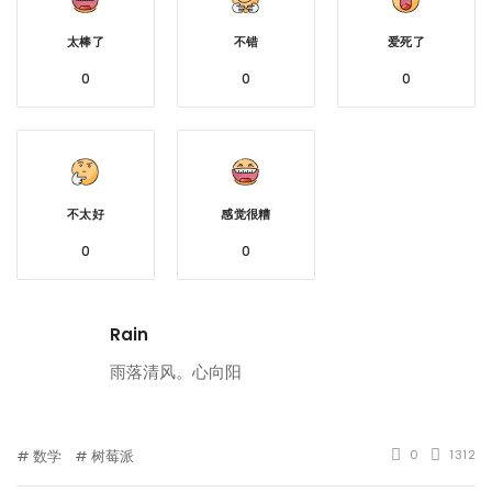
太棒了
不错
爱死了
0
0
0
不太好
感觉很糟
0
0
Rain
雨落清风。心向阳
数学
树莓派
0
1312