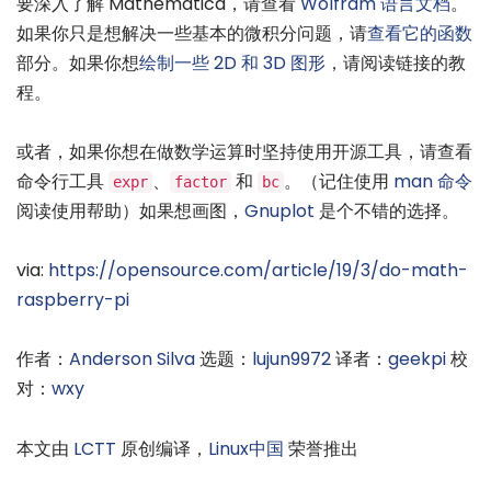
要深入了解 Mathematica，请查看
Wolfram 语言文档
。
如果你只是想解决一些基本的微积分问题，请
查看它的函数
部分。如果你想
绘制一些 2D 和 3D 图形
，请阅读链接的教
程。
或者，如果你想在做数学运算时坚持使用开源工具，请查看
命令行工具
、
和
。（记住使用
man 命令
expr
factor
bc
阅读使用帮助）如果想画图，
Gnuplot
是个不错的选择。
via:
https://opensource.com/article/19/3/do-math-
raspberry-pi
作者：
Anderson Silva
选题：
lujun9972
译者：
geekpi
校
对：
wxy
本文由
LCTT
原创编译，
Linux中国
荣誉推出