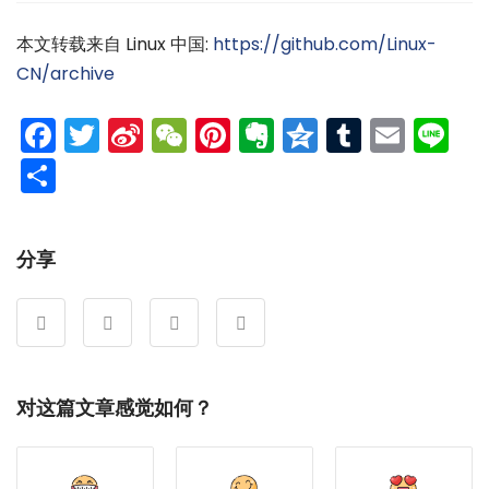
本文转载来自 Linux 中国:
https://github.com/Linux-
CN/archive
Facebook
Twitter
Sina
WeChat
Pinterest
Evernote
Qzone
Tumblr
Emai
Li
Weibo
分
享
分享
对这篇文章感觉如何？