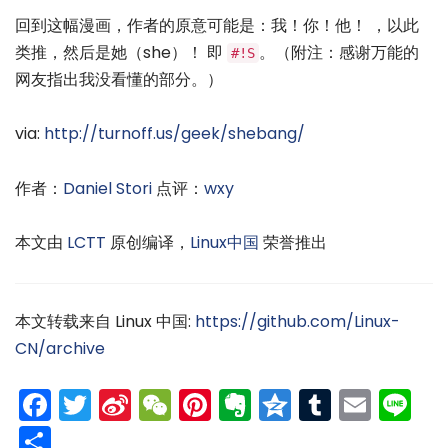
回到这幅漫画，作者的原意可能是：我！你！他！ ，以此
类推，然后是她（she）！ 即
。（附注：感谢万能的
#!S
网友指出我没看懂的部分。）
via:
http://turnoff.us/geek/shebang/
作者：
Daniel Stori
点评：
wxy
本文由
LCTT
原创编译，
Linux中国
荣誉推出
本文转载来自 Linux 中国:
https://github.com/Linux-
CN/archive
Facebook
Twitter
Sina
WeChat
Pinterest
Evernote
Qzone
Tumblr
Emai
Li
Weibo
分