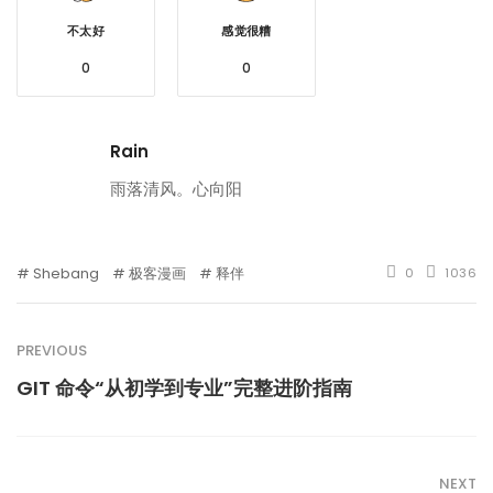
不太好
感觉很糟
0
0
Rain
雨落清风。心向阳
Shebang
极客漫画
释伴
0
1036
PREVIOUS
GIT 命令“从初学到专业”完整进阶指南
NEXT