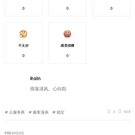
0
0
0
不太好
感觉很糟
0
0
Rain
雨落清风。心向阳
云服务商
极客漫画
锁定
0
938
PREVIOUS