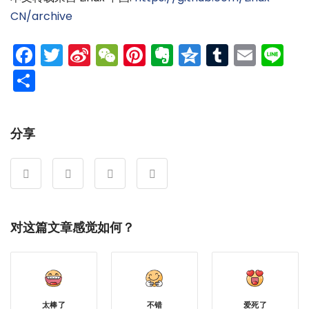
CN/archive
Facebook
Twitter
Sina
WeChat
Pinterest
Evernote
Qzone
Tumblr
Emai
Li
Weibo
分
享
分享
对这篇文章感觉如何？
太棒了
不错
爱死了