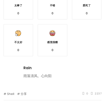
太棒了
不错
爱死了
0
0
0
不太好
感觉很糟
0
0
Rain
雨落清风。心向阳
Shell
分享
0
2237