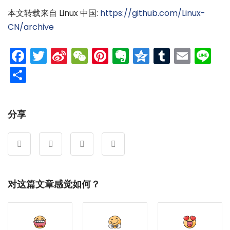
本文转载来自 Linux 中国:
https://github.com/Linux-
CN/archive
Facebook
Twitter
Sina
WeChat
Pinterest
Evernote
Qzone
Tumblr
Emai
Li
Weibo
分
享
分享
对这篇文章感觉如何？