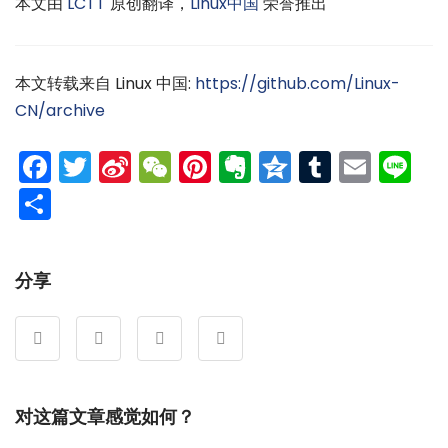
本文由
LCTT
原创翻译，
Linux中国
荣誉推出
本文转载来自 Linux 中国:
https://github.com/Linux-
CN/archive
Facebook
Twitter
Sina
WeChat
Pinterest
Evernote
Qzone
Tumblr
Emai
Li
Weibo
分
享
分享
对这篇文章感觉如何？