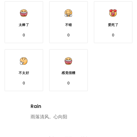
太棒了
不错
爱死了
0
0
0
不太好
感觉很糟
0
0
Rain
雨落清风。心向阳