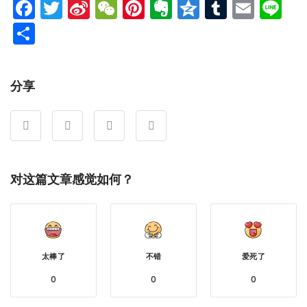
Facebook
Twitter
Sina
WeChat
Pinterest
Evernote
Qzone
Tumblr
Emai
Li
Weibo
分
享
分享
对这篇文章感觉如何？
太棒了
不错
爱死了
0
0
0