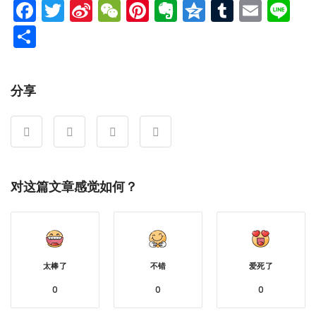
Facebook
Twitter
Sina
WeChat
Pinterest
Evernote
Qzone
Tumblr
Emai
Li
Weibo
分
享
分享
对这篇文章感觉如何？
太棒了
不错
爱死了
0
0
0