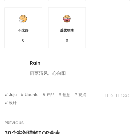
不太好
感觉很糟
0
0
Rain
雨落清风。心向阳
Juju
Ubuntu
产品
创意
观点
0
1202
设计
PREVIOUS
30个实例详解TOP命令