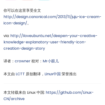
你可以在这里享受全文
http://design.canonical.com/2013/11/juju-ice-cream-
icon-design/
。
via:
http://iloveubuntu.net/deepen-your-creative-
knowledge-explanatory-user-friendly-icon-
creation-design-story
译者：
crowner
校对：
Mr小眼儿
本文由
LCTT
原创翻译，
Linux中国
荣誉推出
本文转载来自 Linux 中国:
https://github.com/Linux-
CN/archive